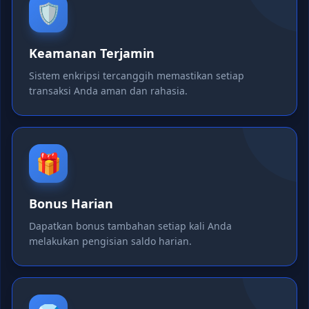
🛡️
Keamanan Terjamin
Sistem enkripsi tercanggih memastikan setiap
transaksi Anda aman dan rahasia.
🎁
Bonus Harian
Dapatkan bonus tambahan setiap kali Anda
melakukan pengisian saldo harian.