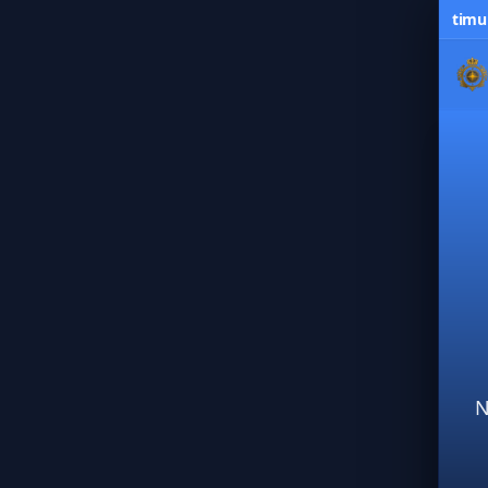
timu
N