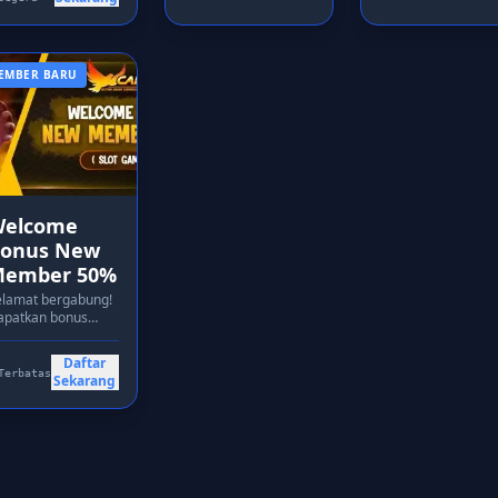
kalahan.
EMBER BARU
elcome
onus New
ember 50%
elamat bergabung!
apatkan bonus
eposit pertama
ebesar 50% untuk
Daftar
odal awal Anda.
Terbatas
Sekarang