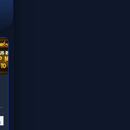
i
t
l