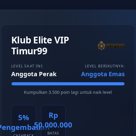
Klub Elite VIP
Timur99
LEVEL SAAT INI:
LEVEL BERIKUTNYA:
Anggota Perak
Anggota Emas
Kumpulkan 3.500 poin lagi untuk naik level
Rp
5%
50.000.000
Pengembalian
BATAS
CASHBACK