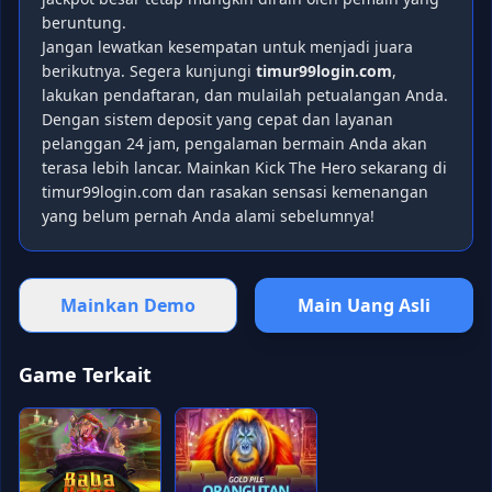
beruntung.
Jangan lewatkan kesempatan untuk menjadi juara
berikutnya. Segera kunjungi
timur99login.com
,
lakukan pendaftaran, dan mulailah petualangan Anda.
Dengan sistem deposit yang cepat dan layanan
pelanggan 24 jam, pengalaman bermain Anda akan
terasa lebih lancar. Mainkan Kick The Hero sekarang di
timur99login.com dan rasakan sensasi kemenangan
yang belum pernah Anda alami sebelumnya!
Mainkan Demo
Main Uang Asli
Game Terkait