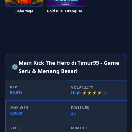
Baba Yaga
Gold Pile_ Orangutan!
Main Kick The Hero di Timur99 - Game
⚙️
Seru & Menang Besar!
RTP
VOLATILITY
96.5%
High ⚡⚡⚡⚡🌑
MAX WIN
PAYLINES
x5000
25
REELS
MIN BET