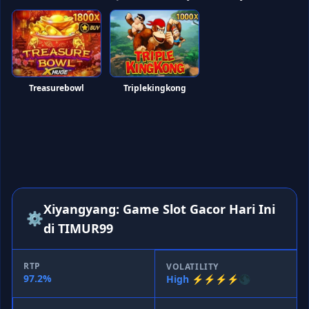
Treasurebowl
Triplekingkong
Xiyangyang: Game Slot Gacor Hari Ini
⚙️
di TIMUR99
RTP
VOLATILITY
97.2%
High ⚡⚡⚡⚡🌑