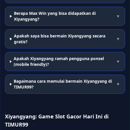
Berapa Max Win yang bisa didapatkan di
▼
Xiyangyang?
Apakah saya bisa bermain Xiyangyang secara
▼
gratis?
Apakah Xiyangyang ramah pengguna ponsel
▼
(mobile friendly)?
Bagaimana cara memulai bermain Xiyangyang di
▼
TIMUR99?
Xiyangyang: Game Slot Gacor Hari Ini di
TIMUR99