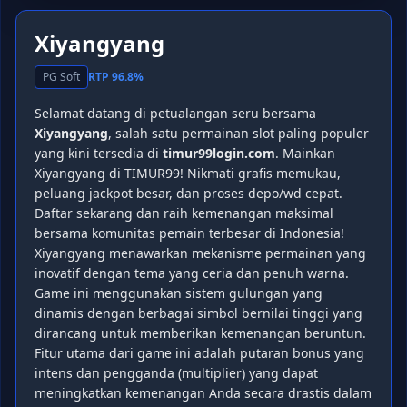
▶
Xiyangyang
PG Soft
RTP 96.8%
Selamat datang di petualangan seru bersama
Xiyangyang
, salah satu permainan slot paling populer
yang kini tersedia di
timur99login.com
. Mainkan
Xiyangyang di TIMUR99! Nikmati grafis memukau,
peluang jackpot besar, dan proses depo/wd cepat.
Daftar sekarang dan raih kemenangan maksimal
bersama komunitas pemain terbesar di Indonesia!
Xiyangyang menawarkan mekanisme permainan yang
inovatif dengan tema yang ceria dan penuh warna.
Game ini menggunakan sistem gulungan yang
dinamis dengan berbagai simbol bernilai tinggi yang
dirancang untuk memberikan kemenangan beruntun.
Fitur utama dari game ini adalah putaran bonus yang
intens dan pengganda (multiplier) yang dapat
meningkatkan kemenangan Anda secara drastis dalam