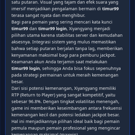
satu putaran. Visual yang tajam dan efek suara yang
imersif menjadikan pengalaman bermain di
timur99
terasa sangat nyata dan menghibur.
Bagi para pemain yang sering mencari kata kunci
timur99
dan
timur99 login
, Xiyangyang menjadi
pilihan utama karena stabilitas server dan kemudahan
aksesnya. Integrasi sistem yang mulus memastikan
bahwa setiap putaran berjalan tanpa lag, memberikan
kenyamanan maksimal bagi para pemburu jackpot.
Keamanan akun Anda terjamin saat melakukan
timur99 login
, sehingga Anda bisa fokus sepenuhnya
pada strategi permainan untuk meraih kemenangan
besar.
Dari sisi potensi kemenangan, Xiyangyang memiliki
RTP (Return to Player) yang sangat kompetitif, yaitu
sebesar 96.8%. Dengan tingkat volatilitas menengah,
game ini memberikan keseimbangan antara frekuensi
kemenangan kecil dan potensi ledakan jackpot besar.
Hal ini menjadikannya pilihan ideal baik bagi pemain
pemula maupun pemain profesional yang mengincar
kemenangan maksimal (maxwin).