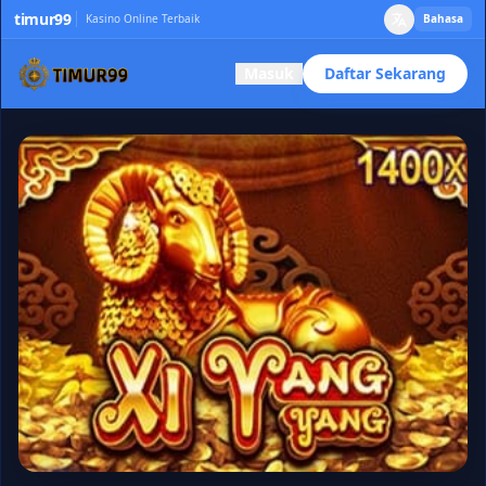
timur99
Kasino Online Terbaik
Bahasa
Masuk
Daftar Sekarang