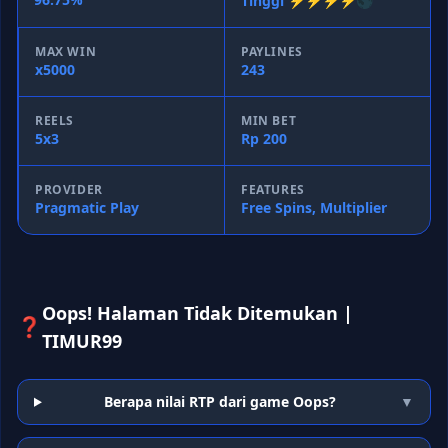
Tinggi ⚡⚡⚡⚡🌑
MAX WIN
PAYLINES
x5000
243
REELS
MIN BET
5x3
Rp 200
PROVIDER
FEATURES
Pragmatic Play
Free Spins, Multiplier
Oops! Halaman Tidak Ditemukan |
❓
TIMUR99
Berapa nilai RTP dari game Oops?
▼