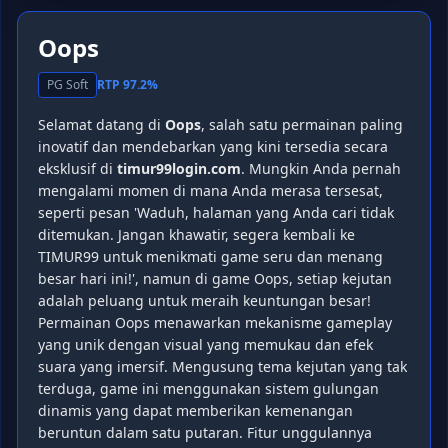
▶
Oops
PG Soft
RTP 97.2%
Selamat datang di
Oops
, salah satu permainan paling
inovatif dan mendebarkan yang kini tersedia secara
eksklusif di
timur99login.com
. Mungkin Anda pernah
mengalami momen di mana Anda merasa tersesat,
seperti pesan 'Waduh, halaman yang Anda cari tidak
ditemukan. Jangan khawatir, segera kembali ke
TIMUR99 untuk menikmati game seru dan menang
besar hari ini!', namun di game Oops, setiap kejutan
adalah peluang untuk meraih keuntungan besar!
Permainan Oops menawarkan mekanisme gameplay
yang unik dengan visual yang memukau dan efek
suara yang imersif. Mengusung tema kejutan yang tak
terduga, game ini menggunakan sistem gulungan
dinamis yang dapat memberikan kemenangan
beruntun dalam satu putaran. Fitur unggulannya