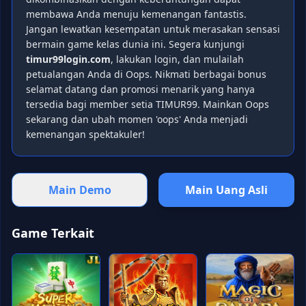
membawa Anda menuju kemenangan fantastis.
Jangan lewatkan kesempatan untuk merasakan sensasi
bermain game kelas dunia ini. Segera kunjungi
timur99login.com
, lakukan login, dan mulailah
petualangan Anda di Oops. Nikmati berbagai bonus
selamat datang dan promosi menarik yang hanya
tersedia bagi member setia TIMUR99. Mainkan Oops
sekarang dan ubah momen 'oops' Anda menjadi
kemenangan spektakuler!
Main Demo
Main Uang Asli
Game Terkait