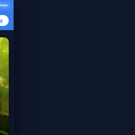
ahasa
ng