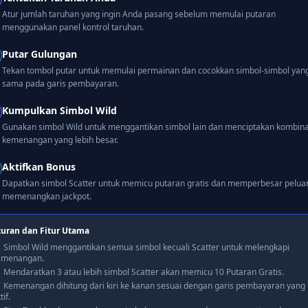
Atur jumlah taruhan yang ingin Anda pasang sebelum memulai putaran
menggunakan panel kontrol taruhan.
Putar Gulungan
Tekan tombol putar untuk memulai permainan dan cocokkan simbol-simbol yan
sama pada garis pembayaran.
Kumpulkan Simbol Wild
Gunakan simbol Wild untuk menggantikan simbol lain dan menciptakan kombina
kemenangan yang lebih besar.
Aktifkan Bonus
Dapatkan simbol Scatter untuk memicu putaran gratis dan memperbesar pelua
memenangkan jackpot.
turan dan Fitur Utama
Simbol Wild menggantikan semua simbol kecuali Scatter untuk melengkapi
emenangan.
Mendaratkan 3 atau lebih simbol Scatter akan memicu 10 Putaran Gratis.
Kemenangan dihitung dari kiri ke kanan sesuai dengan garis pembayaran yang
tif.