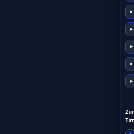
Zu
Ti
1