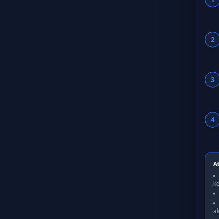
2
3
4
A
k
ak