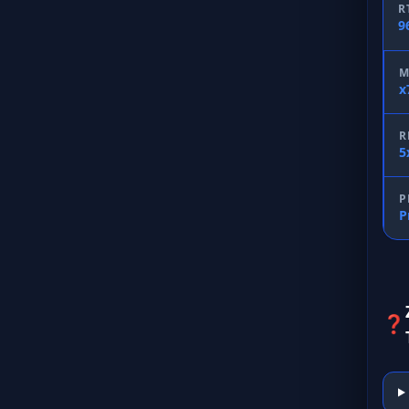
R
9
M
x
R
5
P
P
❓