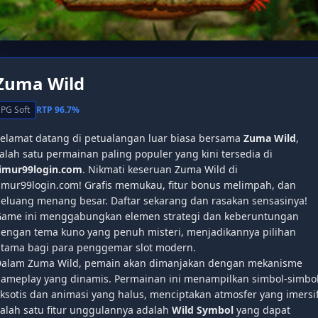
▶
Zuma Wild
PG Soft
RTP 96.7%
elamat datang di petualangan luar biasa bersama
Zuma Wild
,
alah satu permainan paling populer yang kini tersedia di
imur99login.com
. Nikmati keseruan Zuma Wild di
imur99login.com! Grafis memukau, fitur bonus melimpah, dan
eluang menang besar. Daftar sekarang dan rasakan sensasinya!
ame ini menggabungkan elemen strategi dan keberuntungan
engan tema kuno yang penuh misteri, menjadikannya pilihan
tama bagi para penggemar slot modern.
alam Zuma Wild, pemain akan dimanjakan dengan mekanisme
ameplay yang dinamis. Permainan ini menampilkan simbol-simbo
ksotis dan animasi yang halus, menciptakan atmosfer yang imersif
alah satu fitur unggulannya adalah
Wild Symbol
yang dapat